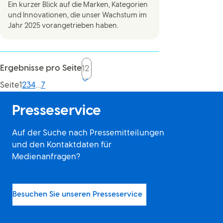
Ein kurzer Blick auf die Marken, Kategorien
und Innovationen, die unser Wachstum im
Jahr 2025 vorangetrieben haben.
Ergebnisse pro Seite
Current page, page
Seite
1
2
3
4
…
7
Presseservice
Auf der Suche nach Pressemitteilungen
und den Kontaktdaten für
Medienanfragen?
Besuchen Sie unseren Presseservice