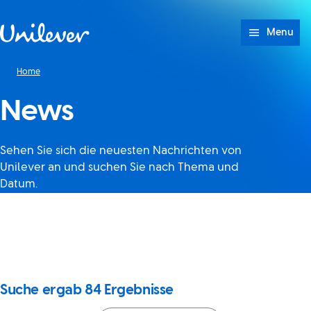
Weiter zu Inhalt
Menu
Home
News
Sehen Sie sich die neuesten Nachrichten von
Unilever an und suchen Sie nach Thema und
Datum.
Anscheinend ist JavaScript in
deinem Browser deaktiviert.
Wenn du es wieder aktivierst,
kannst du die Suche erneut
verwenden.
Suche ergab
84
Ergebnisse