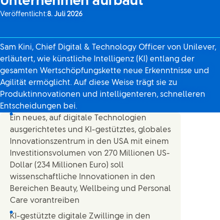
Unternehmen aufbaut
Veröffentlicht:
8. Juli 2026
Sam Kini, Chief Digital & Technology Officer von Unilever,
erläutert, wie künstliche Intelligenz (KI) entlang der
gesamten Wertschöpfungskette neue Erkenntnisse und
Agilität ermöglicht. Auf diese Weise trägt sie zu
Produktinnovationen und intelligenteren, schnelleren
Entscheidungen bei.
Ein neues, auf digitale Technologien
ausgerichtetes und KI-gestütztes, globales
Innovationszentrum in den USA mit einem
Investitionsvolumen von 270 Millionen US-
Dollar (234 Millionen Euro) soll
wissenschaftliche Innovationen in den
Bereichen Beauty, Wellbeing und Personal
Care vorantreiben
KI-gestützte digitale Zwillinge in den