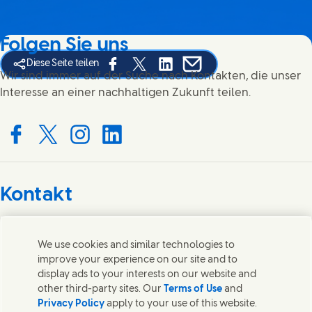
Folgen Sie uns
Diese Seite teilen
Share this page on Facebook
Share this page on X
Share this page on Linked In
Share this page on E-mai
Wir sind immer auf der Suche nach Kontakten, die unser
Interesse an einer nachhaltigen Zukunft teilen.
Connect with us on Facebook
Connect with us on X
Connect with us on Instagram
Connect with us on LinkedIn
Kontakt
Wir freuen uns über Ihre Meinungen, Anregungen und
helfen gerne bei Fragen.
We use cookies and similar technologies to
improve your experience on our site and to
display ads to your interests on our website and
Kontakt
other third-party sites. Our
Terms of Use
and
Privacy Policy
apply to your use of this website.
Kontakt