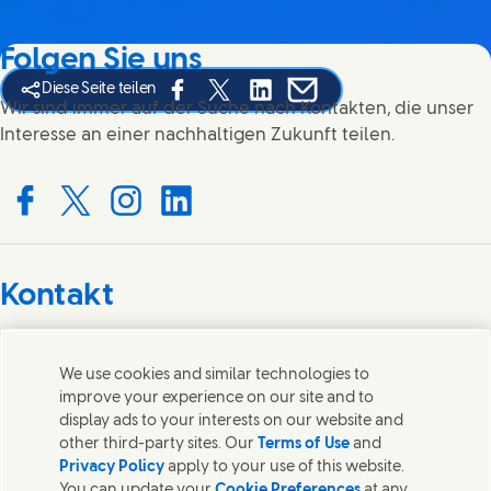
Folgen Sie uns
Diese Seite teilen
Share this page on Facebook
Share this page on X
Share this page on Linked In
Share this page on E-mai
Wir sind immer auf der Suche nach Kontakten, die unser
Interesse an einer nachhaltigen Zukunft teilen.
Connect with us on Facebook
Connect with us on X
Connect with us on Instagram
Connect with us on LinkedIn
Kontakt
Wir freuen uns über Ihre Meinungen, Anregungen und
helfen gerne bei Fragen.
We use cookies and similar technologies to
improve your experience on our site and to
display ads to your interests on our website and
Kontakt
other third-party sites. Our
Terms of Use
and
Privacy Policy
apply to your use of this website.
Kontakt
You can update your
Cookie Preferences
at any