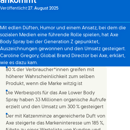
ankommt
Veröffentlicht:
27. August 2025
Mit edlen Düften, Humor und einem Ansatz, bei dem die
sozialen Medien eine führende Rolle spielen, hat Axe
Body Spray bei der Generation Z gepunktet,
Auszeichnungen gewonnen und den Umsatz gesteigert.
Caroline Gregory, Global Brand Director bei Axe, erklärt,
wie es dazu kam.
80 % der Verbraucher*innen greifen mit
höherer Wahrscheinlichkeit zum selben
Produkt, wenn die Marke witzig ist
Die Werbespots für das Axe Lower Body
Spray haben 33 Millionen organische Aufrufe
erzielt und den Umsatz um 300 % gesteigert
Der mit Katzenminze angereicherte Duft von
Axe steigerte das Markeninteresse um 185 %,