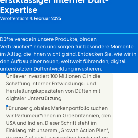
erstklassiger interner Duft-
Expertise
Veröffentlicht:
4. Februar 2025
Düfte veredeln unsere Produkte, binden
Verbraucher*innen und sorgen für besondere Momente
im Alltag, die ihnen wichtig sind. Entdecken Sie, wie wir in
den Aufbau einer neuen, weltweit führenden, digital
unterstützten Duftentwicklung investieren.
Unilever investiert 100 Millionen € in die
Schaffung interner Entwicklungs- und
Herstellungskapazitäten von Düften mit
digitaler Unterstützung
Für unser globales Markenportfolio suchen
wir Parfümeur*innen in Großbritannien, den
USA und Indien. Dieser Schritt steht im
Einklang mit unserem „Growth Action Plan“,