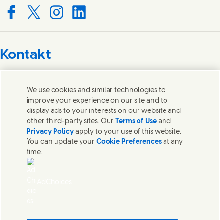
Connect with us on Facebook
Connect with us on X
Connect with us on Instagram
Connect with us on LinkedIn
Kontakt
Wir freuen uns über Ihre Meinungen, Anregungen und
helfen gerne bei Fragen.
We use cookies and similar technologies to
improve your experience on our site and to
display ads to your interests on our website and
Kontakt
other third-party sites. Our
Terms of Use
and
Privacy Policy
apply to your use of this website.
Kontakt
You can update your
Cookie Preferences
at any
Datenschutzhinweis
time.
Nutzungsbedingungen
Cookie Information
Sitemap
AdChoices
Impressum
Was in unseren Produkten steckt
Sicherheitsdatenblätter
Pflichtangaben