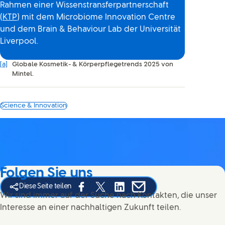
Rahmen einer Wissenstransferpartnerschaft
(
KTP
) mit dem Microbiome Innovation Centre
und dem Brain & Behaviour Lab der Universität
Liverpool.
[a]
Globale Kosmetik- & Körperpflegetrends 2025 von
Mintel.
Science & Innovation
Folgen Sie uns
Diese Seite teilen
Share this page on Facebook
Share this page on X
Share this page on Linked In
Share this page on E-mai
Wir sind immer auf der Suche nach Kontakten, die unser
Interesse an einer nachhaltigen Zukunft teilen.