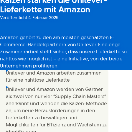
Kaizen stärken die Unilever-
Lieferkette mit Amazon
Veröffentlicht:
4. Februar 2025
Amazon gehört zu den am meisten geschätzten E-
Commerce-Handelspartnern von Unilever. Eine enge
Zusammenarbeit stellt sicher, dass unsere Lieferkette so
nahtlos wie möglich ist – eine Initiative, von der beide
Unternehmen profitieren.
Unilever und Amazon arbeiten zusammen
für eine nahtlose Lieferkette
Unilever und Amazon werden von Gartner
als zwei von nur vier “Supply Chain Masters“
anerkannt und wenden die Kaizen-Methode
an, um neue Herausforderungen in den
Lieferketten zu bewältigen und
Möglichkeiten für Effizienz und Wachstum zu