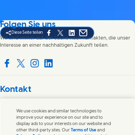
Folgen Sie uns
Diese Seite teilen
Share this page on Facebook
Share this page on X
Share this page on Linked In
Share this page on E-mai
Wir sind immer auf der Suche nach Kontakten, die unser
Interesse an einer nachhaltigen Zukunft teilen.
Connect with us on Facebook
Connect with us on X
Connect with us on Instagram
Connect with us on LinkedIn
Kontakt
Wir freuen uns über Ihre Meinungen, Anregungen und
helfen gerne bei Fragen.
We use cookies and similar technologies to
improve your experience on our site and to
display ads to your interests on our website and
Kontakt
other third-party sites. Our
Terms of Use
and