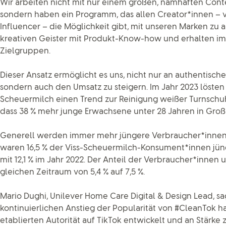
Wir arbeiten nicht mit nur einem großen, namhaften Con
sondern haben ein Programm, das allen Creator*innen –
Influencer – die Möglichkeit gibt, mit unseren Marken zu 
kreativen Geister mit Produkt-Know-how und erhalten im 
Zielgruppen.
Dieser Ansatz ermöglicht es uns, nicht nur an authentisc
sondern auch den Umsatz zu steigern. Im Jahr 2023 lösten
Scheuermilch einen Trend zur Reinigung weißer Turnschu
dass 38 % mehr junge Erwachsene unter 28 Jahren in Groß
Generell werden immer mehr jüngere Verbraucher*innen 
waren 16,5 % der Viss-Scheuermilch-Konsument*innen jünge
mit 12,1 % im Jahr 2022. Der Anteil der Verbraucher*innen 
gleichen Zeitraum von 5,4 % auf 7,5 %.
Mario Dughi, Unilever Home Care Digital & Design Lead, sa
kontinuierlichen Anstieg der Popularität von #CleanTok ha
etablierten Autorität auf TikTok entwickelt und an Stärke z