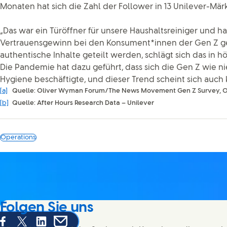
Monaten hat sich die Zahl der Follower in 13 Unilever-Mär
„Das war ein Türöffner für unsere Haushaltsreiniger und 
Vertrauensgewinn bei den Konsument*innen der Gen Z ge
authentische Inhalte geteilt werden, schlägt sich das in 
Die Pandemie hat dazu geführt, dass sich die Gen Z wie 
Hygiene beschäftigte, und dieser Trend scheint sich auch
[a]
Quelle: Oliver Wyman Forum/The News Movement Gen Z Survey,
[b]
Quelle: After Hours Research Data – Unilever
Operations
Folgen Sie uns
hare this page on Facebook
Share this page on X
Share this page on Linked In
Share this page on E-mail