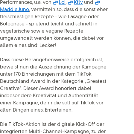
(Öffnet sich in neuem Fenster 
(Öffnet sich in neuem 
Performances, u.a. von
Loi
,
Kfly
und
(Öffnet sich in neuem Fenster )
MaddieJuno
, vermitteln so, dass die sonst eher
fleischlastigen Rezepte - wie Lasagne oder
Bolognese - spielend leicht und schnell in
vegetarische sowie vegane Rezepte
umgewandelt werden können, die dabei vor
allem eines sind: Lecker!
Dass diese Herangehensweise erfolgreich ist,
beweist nun die Auszeichnung der Kampagne
unter 170 Einreichungen mit dem TikTok
Deutschland Award in der Kategorie „Greatest
Creative“. Dieser Award honoriert dabei
insbesondere Kreativität und Authentizität
einer Kampagne, denn die soll auf TikTok vor
allen Dingen eines: Entertainen.
Die TikTok-Aktion ist der digitale Kick-Off der
integrierten Multi-Channel-Kampagne, zu der