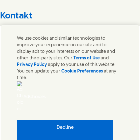
Connect with us on Facebook
Connect with us on X
Connect with us on Instagram
Connect with us on LinkedIn
Kontakt
Wir freuen uns über Ihre Meinungen, Anregungen und
helfen gerne bei Fragen.
We use cookies and similar technologies to
improve your experience on our site and to
display ads to your interests on our website and
Kontakt
other third-party sites. Our
Terms of Use
and
Privacy Policy
apply to your use of this website.
Kontakt
You can update your
Cookie Preferences
at any
Datenschutzhinweis
time.
Nutzungsbedingungen
Cookie Information
Sitemap
AdChoices
Impressum
Was in unseren Produkten steckt
Sicherheitsdatenblätter
Pflichtangaben
Barrierefreiheit
Decline
Digitale Nachhaltigkeit