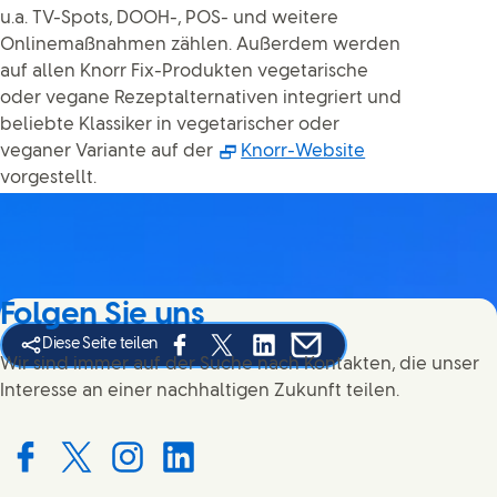
u.a. TV-Spots, DOOH-, POS- und weitere
Onlinemaßnahmen zählen. Außerdem werden
auf allen Knorr Fix-Produkten vegetarische
oder vegane Rezeptalternativen integriert und
beliebte Klassiker in vegetarischer oder
(Öffnet sich in
veganer Variante auf der
Knorr-Website
vorgestellt.
Folgen Sie uns
Diese Seite teilen
Share this page on Facebook
Share this page on X
Share this page on Linked In
Share this page on E-mai
Wir sind immer auf der Suche nach Kontakten, die unser
Interesse an einer nachhaltigen Zukunft teilen.